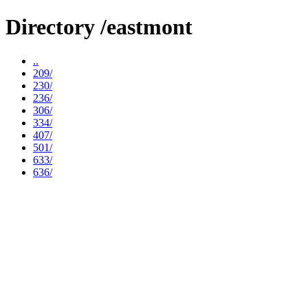
Directory /eastmont
..
209/
230/
236/
306/
334/
407/
501/
633/
636/